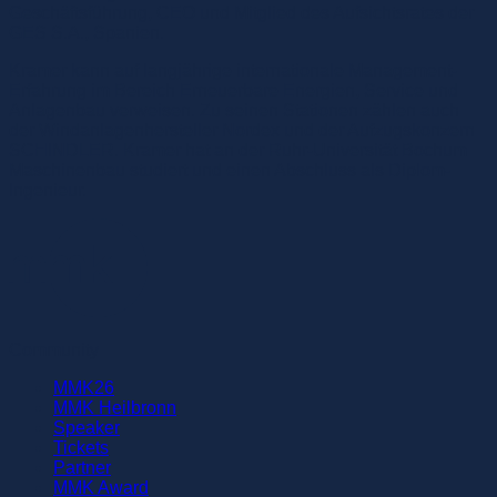
Geschäftsführung, CEO und Mitglied des Aufsichtsrates der
GES S.A., Spanien.
Kramer kann auf langjährige internationale Management-
Erfahrung im Bereich Erneuerbare Energien, Service und
Anlagenbau verweisen. Zu seinen Stationen zählen auch
der Windanlagenhersteller Nordex und der Aufzugskonzern
SCHINDLER. Kramer hat an der Ruhr-Universität Bochum
Maschinenbau studiert und einen Abschluss als Diplom-
Ingenieur.
Community
MMK26
MMK Heilbronn
Speaker
Tickets
Partner
MMK Award