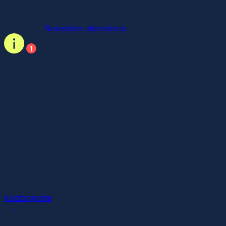
Für Speaker-Leaks, Live-Updates & Networking-Hotspots –
jetzt dabei sein!
Newsletter abonnieren
Thorsten Kramer
Vorstandsvorsitzender
LEAG
Kurzbiografie