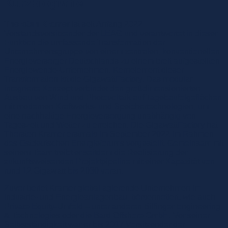
Kurzbiografie
Thorsten Kramer
ist seit Anfang 2022
Vorstandsvorsitzender der LEAG und verantwortet in dieser
Funktion die umfassende Transformation der
Unternehmensgruppe von einem zentralen, konventionellen
Energieversorger Deutschlands zu einem breit aufgestellten
Energiewende-Unternehmen. Kernelement dieser
Transformation ist die GigawattFactory. Das modular
integrierte Konzept verbindet den großdimensionierten
Ausbau von Wind und Photovoltaik auf Tagebaufolgeflächen
mit modernen Kraftwerks- und Speichertechnologien, um
eine nachhaltige Energieversorgung unabhängig von
Tageszeit und Wetter zu erreichen. Die GigawattFactory hat
Thorsten Kramer erstmals im September 2022 im Rahmen
des Ostdeutschen Energieforums vorgestellt. Gemeinsam mit
seinem Team treibt er seitdem die Realisierung der
zukunftsweisenden Projektpipeline mit einer Kapazität von
rund 12 Gigawatt bis 2030 voran.
Zuvor beriet Kramer global agierende Unternehmen im
Industrie- und Energieanlagenbau, börsennotiert, wie auch
Private Equity-Umfeld – unter anderen Bilfinger Engineering
& Technologies oder die Bard Offshore GmbH. Vor seiner
Selbstständigkeit war er bis 2017 Vorsitzender der