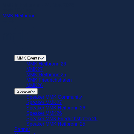
zum
MMK in Heilbronn - 24. Nov. 2026
Hautinhalt
noch
107
Tage
springen
MMK Heilbronn
MMK Events
MMK Heilbronn 26
MMK27
MMK Heilbronn 25
MMK Friedrichshafen
MMK26
Speaker
Speaker MMK Community
Speaker MMK27
Speaker MMK Heilbronn 26
Speaker MMK26
Speaker MMK Friedrichshafen 26
Speaker MMK Heilbronn 25
Partner