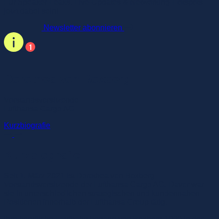
Für Speaker-Leaks, Live-Updates & Networking-Hotspots –
jetzt dabei sein!
Newsletter abonnieren
Dorothea von Boxberg
Vorstandsvorsitzende
Lufthansa Cargo AG
Kurzbiografie
Kurzbiografie
Seit 1. März 2021 ist Dorothea von Boxberg
Vorstandsvorsitzende der Lufthansa Cargo AG. Davor war
sie in unterschiedlichen strategischen und kundennahen
Positionen innerhalb der Lufthansa Group tätig.
Ihre berufliche Laufbahn begann von Boxberg 1999 in der