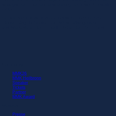
strategischen Unternehmensberatung bei Boston Consulting
Group.
Sie war dort in verschiedenen Industrien und mehreren
Ländern tätig. Ihr Studium zum Wirtschaftsingenieur
absolvierte sie an der TU Berlin und an der ESCP Paris.
Community
MMK26
MMK Heilbronn
Speaker
Tickets
Partner
MMK Award
Weiteres
Presse