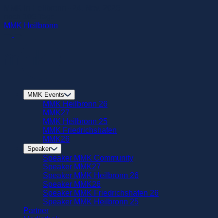
zum
MMK in Heilbronn - 24. Nov. 2026
Hautinhalt
noch
106
Tage
springen
MMK Heilbronn
MMK Events
MMK Heilbronn 26
MMK27
MMK Heilbronn 25
MMK Friedrichshafen
MMK26
Speaker
Speaker MMK Community
Speaker MMK27
Speaker MMK Heilbronn 26
Speaker MMK26
Speaker MMK Friedrichshafen 26
Speaker MMK Heilbronn 25
Partner