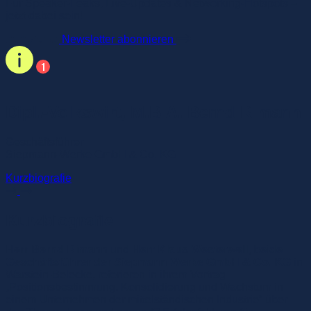
Für Speaker-Leaks, Live-Updates & Networking-Hotspots –
jetzt dabei sein!
Newsletter abonnieren
Dipl.-Volkswirt, M.B.A. Bernd Rimann
Geschäftsführer
Siepmann-Werke GmbH & Co. KG
Kurzbiografie
Kurzbiografie
Herr Bernd Rimann
und
Herr Klaus Westerwell, beide
Geschäftsführer der Siepmann Werke GmbH & Co. KG
in
Warstein-Belecke, referieren in ihrem Vortrag
„Positionsbestimmung, Konsolidierung und Wachstum in
einem Unternehmen der mittelständischen Industrie“ über