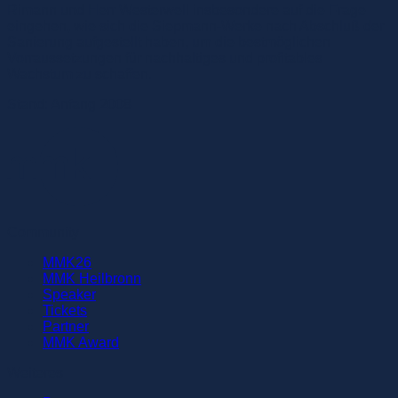
Rimann und Herr Westerwell insbesondere auf die Frage
eingehen, wie sich die Siepmann-Werke nach Abschluß der
Sanierung aufgestellt haben, um die bestmöglichen
Vorraussetzungen für nachhaltiges und profitables
Wachstum zu schaffen.
Stand: Anfang 2008
Community
MMK26
MMK Heilbronn
Speaker
Tickets
Partner
MMK Award
Weiteres