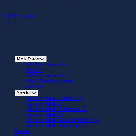
zum
MMK in Heilbronn - 24. Nov. 2026
Hautinhalt
noch
109
Tage
springen
MMK Heilbronn
MMK Events
MMK Heilbronn 26
MMK27
MMK Heilbronn 25
MMK Friedrichshafen
MMK26
Speaker
Speaker MMK Community
Speaker MMK27
Speaker MMK Heilbronn 26
Speaker MMK26
Speaker MMK Friedrichshafen 26
Speaker MMK Heilbronn 25
Partner