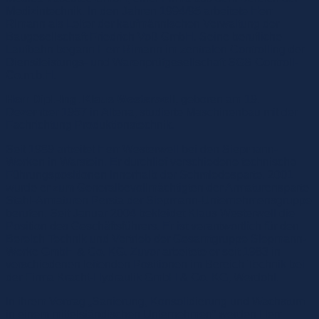
Medizintechnik. In den Jahren 1994/95 arbeitete Herr
Rimann als Leiter der kaufmännischen Verwaltung der
Baugesellschaft Friedrich Voß GmbH. Seine berufliche
Laufbahn begann Herr Rimann im zentralen Controlling der
Dienstleistungs- und Warenprüfgesellschaft SGS Controll-
Co.m.b.H.
Herr Dipl.-Ing. Klaus Westerwell
, geboren am 19.
Dezember 1957 in Altena, studierte Maschinenbau mit der
Fachrichtung Produktionstechnik.
Seit 1989 arbeitet Herr Westerwell bei den Siepmann-
Werken in Warstein. Er durchlief verschiedene technische
Führungspositionen innerhalb der Schmiedesparte. 2001
wurde er zum Generalbevollmächtigten der Armaturensparte
Stahl-Armaturen Persta der Siepmann-Unternehmensgruppe
berufen. Seit Januar 2004 bekleidet Klaus Westerwell die
Position des Geschäftsführers. Er ist verantwortlich für den
Bereich Technik und Vertrieb der Gesamtgruppe Siepmann-
Werke GmbH & Co. KG. Zuvor arbeitete er seit 1983 in
verschiedenen leitenden Positionen im Bereich Technik bei
der Firma Kracht-Hydraulik GmbH & Co. KG, Werdohl.
In ihrem Vortrag „Sanierung, Konsolidierung und Wachstum
in einem mittelständischen Unternehmen“ werden Herr