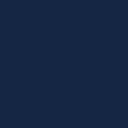
das Thema „Lean und gesund? Erfolgsfaktoren für
profitables Wachstum“ aus der Perspektive eines
mittelständischen Unternehmens, das der Herausforderung
gegenüber steht, das starke Wachstum seiner Kunden zu
begleiten.
Die
Siepmann Werke
produzieren in Deutschland für den
europäischen Markt mit modernsten Fertigungstechniken
Schmiedeteile für den Anlagen-, Maschinen- und
Fahrzeugbau, sowie mit der Tochtergesellschaft Persta
Armaturen Komponenten für den industriellen
Rohrleitungsbau. Mit 527 Mitarbeitern wurde in 2006 ein
Umsatz von 100 Mio. EUR erwirtschaftet. Sitz der
Gesellschaft ist Warstein-Belecke im Sauerland.
Herr Dipl.-Volkswirt, MBA Bernd Rimann
, am 12. Juli 1966
in Hamburg geboren, studierte Volkswirtschaft an der
Universität Göttingen und absolvierte den MBA an der
Allfinanz Akademie Hamburg und der University of Wales.
Seit 2002 ist Herr Rimann Geschäftsführer der Siepmann-
Werke GmbH & Co. KG. Zuvor war er Mitglied der
Geschäftsleitung und Kaufmännischer Leiter der Linde AG
Werksgruppe Kälte- und Einrichtungstechnik. Bis 1996
leitete er die Abteilung Finanzen und Controlling der Sulzer
Medica Vascutec GmbH, einer Firma aus dem Bereich der