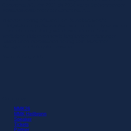
Continental AG. Von 2001 bis 2004 war er Stellvertretender
Vorstandsvorsitzender der Continental AG.
In seinem Vortrag erläutert Herr Dr. Ziebart, welche
Erfolgsfaktoren profitables Wachstum in einem dynamischen
Unternehmensumfeld gewährleisten können. Seine
vielfältigen Tätigkeiten sowie langjährigen Erfahrungen
lassen einen interessanten Beitrag beim Münchner
Management Kolloquium erwarten.
Stand: Anfang 2008
Community
MMK26
MMK Heilbronn
Speaker
Tickets
Partner