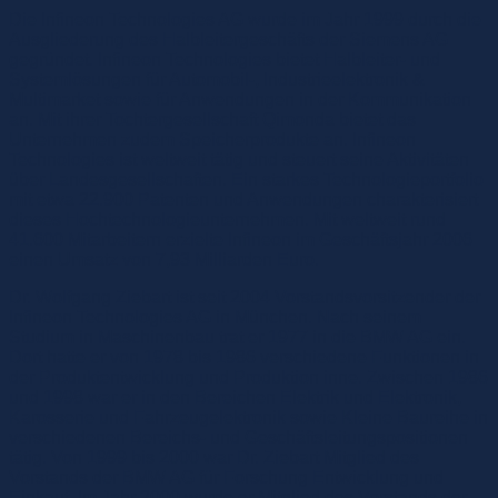
Die Infineon Technologies AG wurde im Jahr 1999 durch die
Ausgliederung des Halbleitergeschäfts der Siemens AG
gegründet. Infineon Technologies bietet Halbleiter- und
Systemlösungen für Automobil-, Industrieelektronik &
Multimarket sowie für Anwendungen in der Kommunikation
an. Mit ihrer Tochtergesellschaft Qimonda bietet das
Unternehmen zudem Speicherprodukte an. Infineon
Technologies ist weltweit tätig und steuert seine Aktivitäten
über Landesgesellschaften. Ein starkes Technologieportfolio
mit etwa 22.900 Patenten und Anwendungen charakterisiert
dieses Hochtechnologieunternehmen. Mit weltweit rund
41.600 Mitarbeitern erzielte Infineon im Geschäftsjahr 2006
einen Umsatz von 7,93 Milliarden Euro.
Dr. Wolfgang Ziebart ist seit 2004 Vorstandsvorsitzender der
Infineon Technologies AG in München. Nach seinem
Studium in Maschinenbau trat er 1977 in die BMW AG ein.
Dort hatte er von 1978 bis 1986 verschiedene Funktionen in
der Produktentwicklung und Produktion inne. Zwischen 1986
und 1998 war er in den Bereichen Elektrik und Elektronik,
Karosserie und Fahrzeugelektronik sowie Kleine Baureihe in
verschiedenen Bereichs- und Geschäftsleitungspositionen
tätig. Von 1999 bis 2000 war Dr. Ziebart Mitglied des
Vorstands der BMW AG für Forschung Entwicklung und
Einkauf. Im Jahr 2000 wurde er Mitglied des Vorstands der