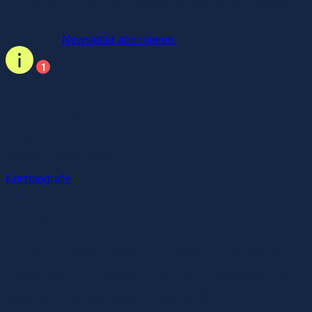
Für Speaker-Leaks, Live-Updates & Networking-Hotspots –
jetzt dabei sein!
Newsletter abonnieren
Dr. Wolfgang Ziebart
President & CEO
Infineon Technologies AG
Kurzbiografie
Kurzbiografie
Herr Dr. Wolfgang Ziebart, Vorstandsvorsitzender der
Infineon Technologies AG
, stellt in seinem Vortrag
„Chipbranche eine Industrie im Wandel. Fokussierung als
Strategie für profitables Wachstum“ Erfolgsfaktoren in einer
innovativen und dynamischen Branche vor.