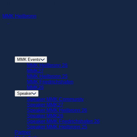
zum
MMK in Heilbronn - 24. Nov. 2026
Hautinhalt
noch
107
Tage
springen
MMK Heilbronn
MMK Events
MMK Heilbronn 26
MMK27
MMK Heilbronn 25
MMK Friedrichshafen
MMK26
Speaker
Speaker MMK Community
Speaker MMK27
Speaker MMK Heilbronn 26
Speaker MMK26
Speaker MMK Friedrichshafen 26
Speaker MMK Heilbronn 25
Partner